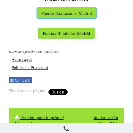
Puertas Acorazadas Madrid
Puertas Blindadas Madrid
www.cerrajeros24horas-madrid.com
-
Aviso Legal
-
Politica de Privacida
d
Compartir
Twittear esta página
Versión para imprimir
|
Iniciar sesión
Mapa del sitio
Vista Web
Cerrajeros Madrid 24 Horas