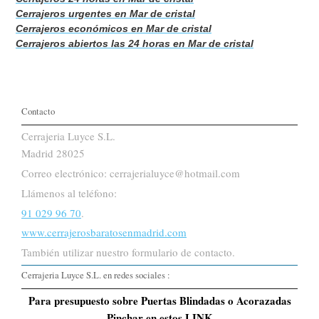
Cerrajeros urgentes en Mar de cristal
Cerrajeros económicos en Mar de cristal
Cerrajeros abiertos las 24 horas en Mar de cristal
Contacto
Cerrajeria Luyce S.L.
Madrid 28025
Correo electrónico: cerrajerialuyce@hotmail.com
Llámenos al teléfono:
91 029 96 70
.
www.cerrajerosbaratosenmadrid.com
También utilizar nuestro formulario de contacto.
Cerrajeria Luyce S.L. en redes sociales :
Para presupuesto sobre Puertas Blindadas o Acorazadas
Pinchar en estos LINK