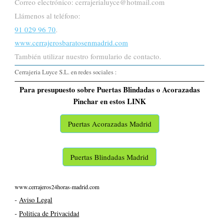
Correo electrónico: cerrajerialuyce@hotmail.com
Llámenos al teléfono:
91 029 96 70
.
www.cerrajerosbaratosenmadrid.com
También utilizar nuestro formulario de contacto.
Cerrajeria Luyce S.L. en redes sociales :
Para presupuesto sobre Puertas Blindadas o Acorazadas
Pinchar en estos LINK
Puertas Acorazadas Madrid
Puertas Blindadas Madrid
www.cerrajeros24horas-madrid.com
-
Aviso Legal
-
Politica de Privacida
d