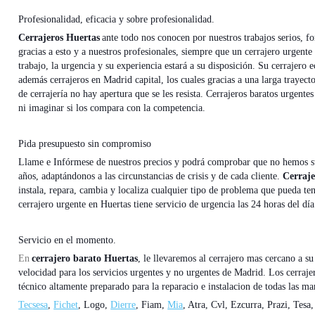
Profesionalidad, eficacia y sobre profesionalidad.
Cerrajeros Huertas
ante todo nos conocen por nuestros trabajos serios, fo
gracias a esto y a nuestros profesionales, siempre que un cerrajero urgent
trabajo, la urgencia y su experiencia estará a su disposición. Su cerrajero
además cerrajeros en Madrid capital, los cuales gracias a una larga trayecto
de cerrajería no hay apertura que se les resista. Cerrajeros baratos urgente
ni imaginar si los compara con la competencia.
Pida presupuesto sin compromiso
Llame e Infórmese de nuestros precios y podrá comprobar que no hemos s
años, adaptándonos a las circunstancias de crisis y de cada cliente.
Cerraje
instala, repara, cambia y localiza cualquier tipo de problema que pueda te
cerrajero urgente en Huertas tiene servicio de urgencia las 24 horas del día
Servicio en el momento.
En
cerrajero barato Huertas
, le llevaremos al cerrajero mas cercano a su
velocidad para los servicios urgentes y no urgentes de Madrid. Los cerraj
técnico altamente preparado para la reparacio e instalacion de todas las 
Tecsesa
,
Fichet
, Logo,
Dierre
, Fiam,
Mia
, Atra, Cvl, Ezcurra, Prazi, Tesa,