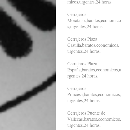
micos,urgentes,24 horas
Cerrajeros
Moratalaz,baratos,economico
s,urgentes,24 horas
Cerrajeros Plaza
Castilla,baratos,economicos,
urgentes,24 horas.
Cerrajeros Plaza
España,baratos,economicos,u
rgentes,24 horas.
Cerrajeros
Princesa,baratos,economicos,
urgentes,24 horas.
Cerrajeros Puente de
Vallecas,baratos,economicos,
urgentes,24 horas.