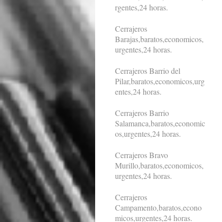
rgentes,24 horas.
Cerrajeros
Barajas,baratos,economicos,
urgentes,24 horas.
Cerrajeros Barrio del
Pilar,baratos,economicos,urg
entes,24 horas.
Cerrajeros Barrio
Salamanca,baratos,economic
os,urgentes,24 horas.
Cerrajeros Bravo
Murillo,baratos,economicos,
urgentes,24 horas.
Cerrajeros
Campamento,baratos,econo
micos,urgentes,24 horas.