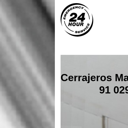
Cerrajeros Ma
91 029