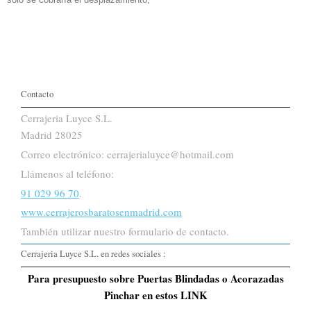
Contacto
Cerrajeria Luyce S.L.
Madrid 28025
Correo electrónico: cerrajerialuyce@hotmail.com
Llámenos al teléfono:
91 029 96 70
.
www.cerrajerosbaratosenmadrid.com
También utilizar nuestro formulario de contacto.
Cerrajeria Luyce S.L. en redes sociales :
Para presupuesto sobre Puertas Blindadas o Acorazadas
Pinchar en estos LINK