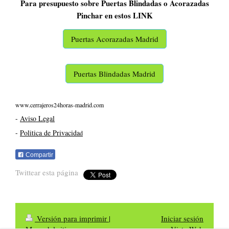
Para presupuesto sobre Puertas Blindadas o Acorazadas
Pinchar en estos LINK
Puertas Acorazadas Madrid
Puertas Blindadas Madrid
www.cerrajeros24horas-madrid.com
-
Aviso Legal
-
Politica de Privacida
d
Compartir
Twittear esta página
Versión para imprimir
|
Iniciar sesión
Mapa del sitio
Vista Web