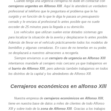
Cuando tenga una urgencia cerrajería no dude en contactar con
cerrajeros urgentes en Alfonso Xlll
. Aquí le atenderá un verdadero
profesional al teléfono que le preguntara el problema que le ha
surgido y en función de lo que le diga le pasara un presupuesto
cerrado y le enviara al profesional lo antes posible que no suele
exceder de 25 minutos para la llegada a su domicilio.
Los vehículos que utilizan suelen estar dotados sistemas gps
para localizar la situación de la avería y desplazarse lo antes posible.
Además de llevar en el vehículo prácticamente todos los modelos de
bombillos y algunas cerraduras. En caso de no tenerlas en su poder,
se desplazará a nuestros almacenes a recogerla.
Siempre enviamos a un
cerrajero de urgencia en Alfonso Xlll
intentamos mandarle al cerrajero más cercano ya que trabajamos en
el
barrio de Alfonso Xlll
, pero además también trabajamos en todos
los distritos de la capital y los alrededores de Alfonso Xlll.
Cerrajeros económicos en alfonso Xlll
Nuestra empresa de
cerrajeros económicos en Alfonso Xlll
,
tiene en nuestra base de datos a miles de clientes de todo Alfonso
Xlll y sobre todo de la
zona de Alfonso Xlll
. Gracias a los trabajos