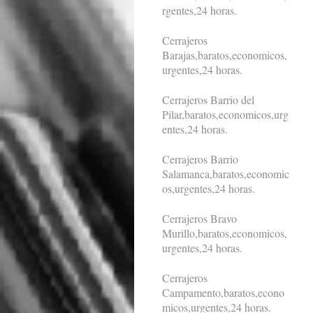
rgentes,24 horas.
Cerrajeros
Barajas,baratos,economicos,
urgentes,24 horas.
Cerrajeros Barrio del
Pilar,baratos,economicos,urg
entes,24 horas.
Cerrajeros Barrio
Salamanca,baratos,economic
os,urgentes,24 horas.
Cerrajeros Bravo
Murillo,baratos,economicos,
urgentes,24 horas.
Cerrajeros
Campamento,baratos,econo
micos,urgentes,24 horas.