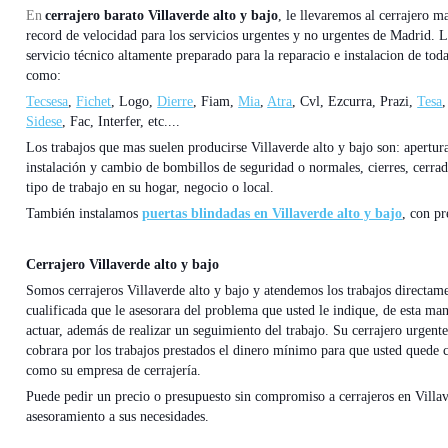
En
cerrajero barato Villaverde alto y bajo
, le llevaremos al cerrajero m
record de velocidad para los servicios urgentes y no urgentes de Madrid. 
servicio técnico altamente preparado para la reparacio e instalacion de to
como:
Tecsesa
,
Fichet
, Logo,
Dierre
, Fiam,
Mia
,
Atra
, Cvl, Ezcurra, Prazi,
Tesa
,
Sidese
, Fac, Interfer, etc....
Los trabajos que mas suelen producirse Villaverde alto y bajo son: apertur
instalación y cambio de bombillos de seguridad o normales, cierres, cerrad
tipo de trabajo en su hogar, negocio o local.
También instalamos
puertas blindadas en Villaverde alto y bajo
, con pr
Cerrajero Villaverde alto y bajo
Somos cerrajeros Villaverde alto y bajo y atendemos los trabajos directam
cualificada que le asesorara del problema que usted le indique, de esta man
actuar, además de realizar un seguimiento del trabajo. Su cerrajero urgent
cobrara por los trabajos prestados el dinero mínimo para que usted quede 
como su empresa de cerrajería.
Puede pedir un precio o presupuesto sin compromiso a cerrajeros en Villav
asesoramiento a sus necesidades.