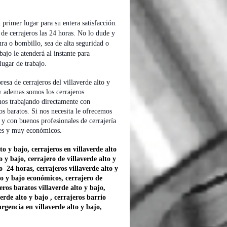
 primer lugar para su entera satisfacción.
 de cerrajeros las 24 horas. No lo dude y
ra o bombillo, sea de alta seguridad o
bajo le atenderá al instante para
lugar de trabajo.
sa de cerrajeros del villaverde alto y
y ademas somos los cerrajeros
amos trabajando directamente con
os baratos. Si nos necesita le ofrecemos
o y con buenos profesionales de cerrajería
ales y muy económicos.
to y bajo, cerrajeros en villaverde alto
o y bajo, cerrajero de villaverde alto y
jo 24 horas, cerrajeros villaverde alto y
lto y bajo económicos, cerrajero de
jeros baratos villaverde alto y bajo,
verde alto y bajo , cerrajeros barrio
urgencia en villaverde alto y bajo,