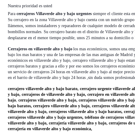
Nuestra prioridad es usted
Para
cerrajeros Villaverde alto y bajo urgentes
siempre el cliente esta en
Su cerrajero en la zona Villaverde alto y bajo cuenta con un nutrido grupo
llámenos, somos instaladores y reparadores de cualquier modelo de cerradu
bombillos normales. Su cerrajero barato en el distrito de Villaverde alto y 
desplazarse en el menor tiempo posible, unos 25 minutos a su domicilio o 
Cerrajeros en villaverde alto y bajo
los mas económicos, somos una empre
bajo los mas baratos y una de las empresas de las mas antiguas de Madrid 
económicos en villaverde alto y bajo, cerrajero villaverde alto y bajo est
cerrajeros baratos y gracias a ello y por eso somos los cerrajeros económic
un servicio de cerrajeros 24 horas en villaverde alto y bajo al mejor preci
en el barrio de villaverde alto y bajo 24 horas ,sin duda somos profesion
cerrajero villaverde alto y bajo barato, cerrajero urgente villaverde al
y bajo, cerrajeros de villaverde alto y bajo, cerrajero en villaverde alt
bajo
,
cerrajeros villaverde alto y bajo, cerrajeros villaverde alto y ba
bajo baratos, cerrajero villaverde alto y bajo, cerrajeros villaverde a
villaverde alto y bajo, cerrajeros villaverde alto y bajo baratos, cerra
cerrajeros villaverde alto y bajo urgentes, teléfono de cerrajeros villa
villaverde alto y bajo, cerrajería villaverde alto y bajo, cerrajeros de 
cerrajería en villaverde alto y bajo económica,