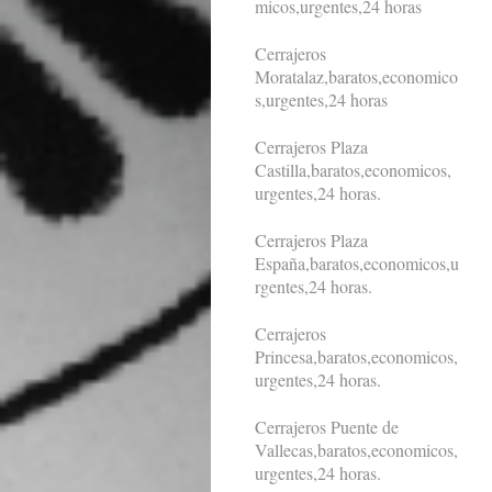
micos,urgentes,24 horas
Cerrajeros
Moratalaz,baratos,economico
s,urgentes,24 horas
Cerrajeros Plaza
Castilla,baratos,economicos,
urgentes,24 horas.
Cerrajeros Plaza
España,baratos,economicos,u
rgentes,24 horas.
Cerrajeros
Princesa,baratos,economicos,
urgentes,24 horas.
Cerrajeros Puente de
Vallecas,baratos,economicos,
urgentes,24 horas.