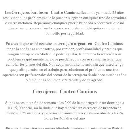
Cerrajeros baratos en Cuatro Caminos
Los
, llevamos ya mas de 25 años
resolviendo los problemas que le puedan surgir en cualquier tipo de cerradura
o cierre metalico. Reparamos cualquier puerta blindada o acorazada que no
cierre bien, roce en el suelo o cerco o simplemente le quiera cambiar el
bombillo por seguridad.
cerrajero urgente en Cuatro Caminos
En caso de que usted necesite un
,
tenga la confianza en nosotros, por rapidez, profesionalidad y precios que
ningún cerrajero en Madrid le podrá igualar, le daremos la solución a su
problema rápidamente para que pueda seguir con su rutina sin tener que
cambiar los planes del día. Nos acoplamos a su horario sin que usted tenga
que pedir permiso en el trabajo para solucionar el problema, nuestros
operarios son profesionales del sector de la cerrajería desde hace muchos años
y sin duda la solución será rápida y de su agrado.
Cerrajeros Cuatro Caminos
Si nos necesita un fin de semana a las 2,00 de la madrugada o un domingo a
las 15, 00 horas, no lo dude que hay tendrá a un cerrajero de urgencia en
menos de 25 minutos, ya que no cerramos nunca y estamos abiertos las 24
horas los 365 días del año
En caso de necesitar una puerta blindada o acorazada, mire nuestra Web de