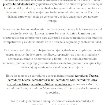
puertas blindadas baratas
y quedara sorprendido de nuestros precios sin bajar
la calidad del producto y los acabados, trabajamos directamente con fabrica
de puertas para darle el mejor precio del mercado de puertas de Madrid y
dada nuestra experiencia en este sector quedara encantado con nuestro
trabajo.
Nuestros precios no pueden estar mas ajustados, llame y le informaremos del
cerrajeros baratos Cuatro Caminos
precio del servicio. Los
dan
presupuestos sin compromiso para que usted pueda compararlos con nuestros
competidores y así darse cuenta de la diferencia de precio y profesionalidad.
Realizamos todo tipo de trabajos de cerrajería, desde una simple apertura de
puerta, reparación de cierres metálicos, reparación de puertas blindadas y
acorazadas, cambio de cerraduras y bombillos de todas las marcas del
mercado, puertas de garaje y comunidades, candados, pomos o cualquier tipo
de trabajo que este relacionado con la cerrajería.
Entre las marcas de cerraduras que trabajamos están:
cerraduras Tecsesa
,
cerraduras Dierre
,
cerraduras Fichet
,
cerraduras Mia
,
cerraduras Atra
,
cerraduras Kiuso
,
cerraduras Sidese
,
cerraduras cr
, cerraduras Motura,
cerraduras Tover, cerraduras Mcm, cerraduras Ezcurra y todas las marcas
conocidas..
No lo dude y llámenos a cualquier hora en caso de necesidad y le