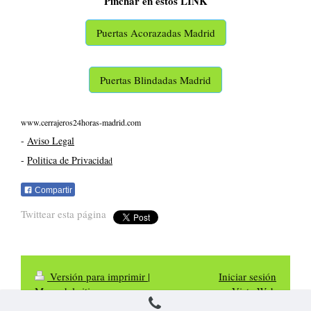
Pinchar en estos LINK
Puertas Acorazadas Madrid
Puertas Blindadas Madrid
www.cerrajeros24horas-madrid.com
-
Aviso Legal
-
Politica de Privacida
d
Compartir
Twittear esta página
Versión para imprimir
|
Iniciar sesión
Mapa del sitio
Vista Web
Cerrajeros Madrid 24 Horas