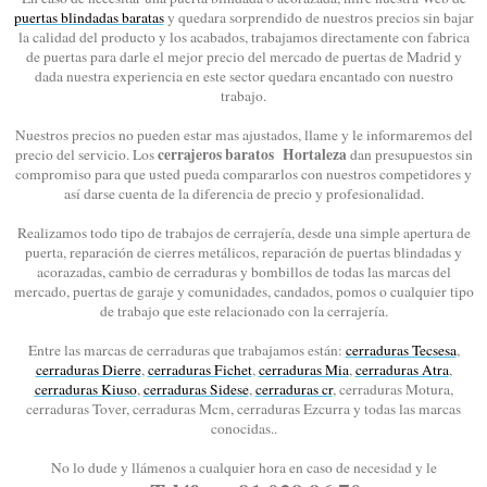
puertas blindadas baratas
y quedara sorprendido de nuestros precios sin bajar
la calidad del producto y los acabados, trabajamos directamente con fabrica
de puertas para darle el mejor precio del mercado de puertas de Madrid y
dada nuestra experiencia en este sector quedara encantado con nuestro
trabajo.
Nuestros precios no pueden estar mas ajustados, llame y le informaremos del
cerrajeros baratos Hortaleza
precio del servicio. Los
dan presupuestos sin
compromiso para que usted pueda compararlos con nuestros competidores y
así darse cuenta de la diferencia de precio y profesionalidad.
Realizamos todo tipo de trabajos de cerrajería, desde una simple apertura de
puerta, reparación de cierres metálicos, reparación de puertas blindadas y
acorazadas, cambio de cerraduras y bombillos de todas las marcas del
mercado, puertas de garaje y comunidades, candados, pomos o cualquier tipo
de trabajo que este relacionado con la cerrajería.
Entre las marcas de cerraduras que trabajamos están:
cerraduras Tecsesa
,
cerraduras Dierre
,
cerraduras Fichet
,
cerraduras Mia
,
cerraduras Atra
,
cerraduras Kiuso
,
cerraduras Sidese
,
cerraduras cr
, cerraduras Motura,
cerraduras Tover, cerraduras Mcm, cerraduras Ezcurra y todas las marcas
conocidas..
No lo dude y llámenos a cualquier hora en caso de necesidad y le