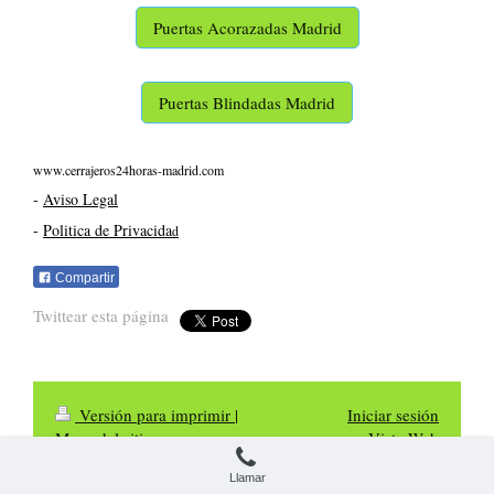
Puertas Acorazadas Madrid
Puertas Blindadas Madrid
www.cerrajeros24horas-madrid.com
-
Aviso Legal
-
Politica de Privacida
d
Compartir
Twittear esta página
Versión para imprimir
|
Iniciar sesión
Mapa del sitio
Vista Web
Cerrajeros Madrid 24 Horas
Llamar