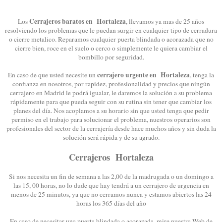
Cerrajeros baratos en Hortaleza
Los
, llevamos ya mas de 25 años
resolviendo los problemas que le puedan surgir en cualquier tipo de cerradura
o cierre metalico. Reparamos cualquier puerta blindada o acorazada que no
cierre bien, roce en el suelo o cerco o simplemente le quiera cambiar el
bombillo por seguridad.
cerrajero urgente en Hortaleza
En caso de que usted necesite un
, tenga la
confianza en nosotros, por rapidez, profesionalidad y precios que ningún
cerrajero en Madrid le podrá igualar, le daremos la solución a su problema
rápidamente para que pueda seguir con su rutina sin tener que cambiar los
planes del día. Nos acoplamos a su horario sin que usted tenga que pedir
permiso en el trabajo para solucionar el problema, nuestros operarios son
profesionales del sector de la cerrajería desde hace muchos años y sin duda la
solución será rápida y de su agrado.
Cerrajeros Hortaleza
Si nos necesita un fin de semana a las 2,00 de la madrugada o un domingo a
las 15, 00 horas, no lo dude que hay tendrá a un cerrajero de urgencia en
menos de 25 minutos, ya que no cerramos nunca y estamos abiertos las 24
horas los 365 días del año
En caso de necesitar una puerta blindada o acorazada, mire nuestra Web de