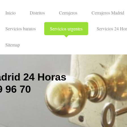
Inicio
Distritos
Cerrajeros
Cerrajeros Madrid
Servicios baratos
Servicios urgentes
Servicios 24 Hor
Sitemap
drid 24 Horas
 96 70