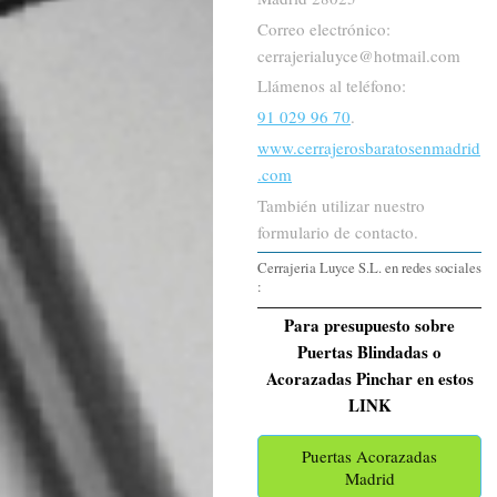
Correo electrónico:
cerrajerialuyce@hotmail.com
Llámenos al teléfono:
91 029 96 70
.
www.cerrajerosbaratosenmadrid
.com
También utilizar nuestro
formulario de contacto.
Cerrajeria Luyce S.L. en redes sociales
:
Para presupuesto sobre
Puertas Blindadas o
Acorazadas Pinchar en estos
LINK
Puertas Acorazadas
Madrid