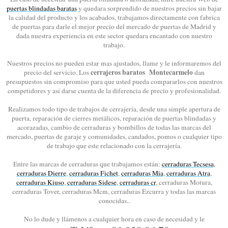
puertas blindadas baratas
y quedara sorprendido de nuestros precios sin bajar
la calidad del producto y los acabados, trabajamos directamente con fabrica
de puertas para darle el mejor precio del mercado de puertas de Madrid y
dada nuestra experiencia en este sector quedara encantado con nuestro
trabajo.
Nuestros precios no pueden estar mas ajustados, llame y le informaremos del
cerrajeros baratos Montecarmelo
precio del servicio. Los
dan
presupuestos sin compromiso para que usted pueda compararlos con nuestros
competidores y así darse cuenta de la diferencia de precio y profesionalidad.
Realizamos todo tipo de trabajos de cerrajería, desde una simple apertura de
puerta, reparación de cierres metálicos, reparación de puertas blindadas y
acorazadas, cambio de cerraduras y bombillos de todas las marcas del
mercado, puertas de garaje y comunidades, candados, pomos o cualquier tipo
de trabajo que este relacionado con la cerrajería.
Entre las marcas de cerraduras que trabajamos están:
cerraduras Tecsesa
,
cerraduras Dierre
,
cerraduras Fichet
,
cerraduras Mia
,
cerraduras Atra
,
cerraduras Kiuso
,
cerraduras Sidese
,
cerraduras cr
, cerraduras Motura,
cerraduras Tover, cerraduras Mcm, cerraduras Ezcurra y todas las marcas
conocidas..
No lo dude y llámenos a cualquier hora en caso de necesidad y le