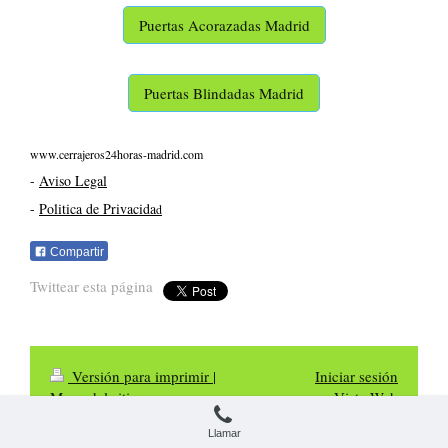
Puertas Acorazadas Madrid
Puertas Blindadas Madrid
www.cerrajeros24horas-madrid.com
-
Aviso Legal
-
Politica de Privacida
d
Compartir
Twittear esta página
Versión para imprimir
|
Iniciar sesión
Mapa del sitio
Vista Web
Cerrajeros Madrid 24 Horas
Llamar