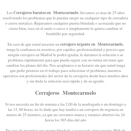
Cerrajeros baratos en Montecarmelo
Los
, llevamos ya mas de 25 años
resolviendo los problemas que le puedan surgir en cualquier tipo de cerradura
o cierre metalico. Reparamos cualquier puerta blindada o acorazada que no
cierre bien, roce en el suelo o cerco o simplemente le quiera cambiar el
bombillo por seguridad.
cerrajero urgente en Montecarmelo
En caso de que usted necesite un
,
tenga la confianza en nosotros, por rapidez, profesionalidad y precios que
ningún cerrajero en Madrid le podrá igualar, le daremos la solución a su
problema rápidamente para que pueda seguir con su rutina sin tener que
cambiar los planes del día. Nos acoplamos a su horario sin que usted tenga
que pedir permiso en el trabajo para solucionar el problema, nuestros
operarios son profesionales del sector de la cerrajería desde hace muchos años
y sin duda la solución será rápida y de su agrado.
Cerrajeros Montecarmelo
Si nos necesita un fin de semana a las 2,00 de la madrugada o un domingo a
las 15, 00 horas, no lo dude que hay tendrá a un cerrajero de urgencia en
menos de 25 minutos, ya que no cerramos nunca y estamos abiertos las 24
horas los 365 días del año
En caso de necesitar una puerta blindada o acorazada, mire nuestra Web de