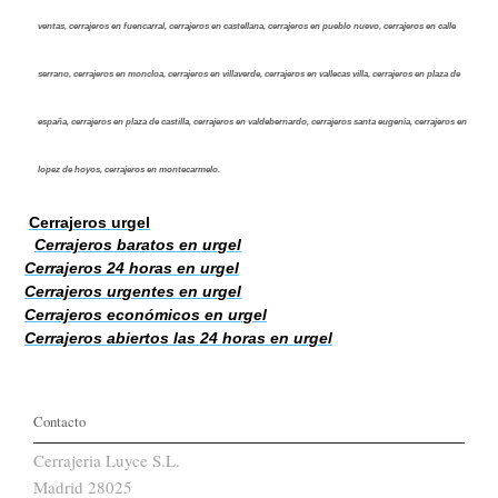
ventas, cerrajeros en fuencarral, cerrajeros en castellana, cerrajeros en pueblo nuevo, cerrajeros en calle
serrano, cerrajeros en moncloa, cerrajeros en villaverde, cerrajeros en vallecas villa, cerrajeros en plaza de
españa, cerrajeros en plaza de castilla, cerrajeros en valdebernardo, cerrajeros santa eugenia, cerrajeros en
lopez de hoyos, cerrajeros en montecarmelo.
Cerrajeros urgel
Cerrajeros baratos en urgel
Cerrajeros 24 horas en urgel
Cerrajeros urgentes en urgel
Cerrajeros económicos en urgel
Cerrajeros abiertos las 24 horas en urgel
Contacto
Cerrajeria Luyce S.L.
Madrid 28025