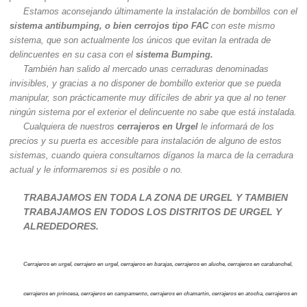
Estamos aconsejando últimamente la instalación de bombillos con el
sistema antibumping, o bien cerrojos tipo FAC
con este mismo
sistema, que son actualmente los únicos que evitan la entrada de
delincuentes en su casa con el
sistema Bumping.
También han salido al mercado unas cerraduras denominadas
invisibles, y gracias a no disponer de bombillo exterior que se pueda
manipular, son prácticamente muy difíciles de abrir ya que al no tener
ningún sistema por el exterior el delincuente no sabe que está instalada.
Cualquiera de nuestros
cerrajeros en Urgel
le informará de los
precios y su puerta es accesible para instalación de alguno de estos
sistemas, cuando quiera consultarnos díganos la marca de la cerradura
actual y le informaremos si es posible o no.
TRABAJAMOS EN TODA LA ZONA DE URGEL Y TAMBIEN
TRABAJAMOS EN TODOS LOS DISTRITOS DE URGEL Y
ALREDEDORES.
Cerrajeros en urgel, cerrajero en urgel, cerrajeros en barajas, cerrajeros en aluche, cerrajeros en carabanchel,
cerrajeros en princesa, cerrajeros en campamento, cerrajeros en chamartin, cerrajeros en atocha, cerrajeros en