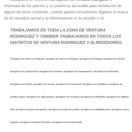
informará de los precios y su puerta es accesible para instalación de
alguno de estos sistemas, cuando quiera consultarnos díganos la marca
de la cerradura actual y le informaremos si es posible o no.
TRABAJAMOS EN TODA LA ZONA DE VENTURA
RODRIGUEZ Y TAMBIEN TRABAJAMOS EN TODOS LOS
DISTRITOS DE VENTURA RODRIGUEZ Y ALREDEDORES.
Cerrajeros en ventura rodriguez, cerrajero en ventura rodriguez, cerrajeros en barajas, cerrajeros en aluche,
cerrajeros en carabanchel, cerrajeros en princesa, cerrajeros en campamento, cerrajeros en chamartin,
cerrajeros en atocha, cerrajeros en ventas, cerrajeros en fuencarral, cerrajeros en castellana, cerrajeros en
pueblo nuevo, cerrajeros en calle serrano, cerrajeros en moncloa, cerrajeros en villaverde, cerrajeros en vallecas
villa, cerrajeros en plaza de españa, cerrajeros en plaza de castilla, cerrajeros en valdebernardo, cerrajeros santa
eugenia, cerrajeros en lopez de hoyos, cerrajeros en montecarmelo.