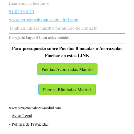
Llámenos al teléfono:
91 029 96 70
.
www.cerrajerosbaratosenmadrid.com
También utilizar nuestro formulario de contacto.
Cerrajeria Luyce S.L. en redes sociales :
Para presupuesto sobre Puertas Blindadas o Acorazadas
Pinchar en estos LINK
Puertas Acorazadas Madrid
Puertas Blindadas Madrid
www.cerrajeros24horas-madrid.com
-
Aviso Legal
-
Politica de Privacida
d