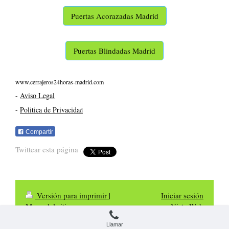
Puertas Acorazadas Madrid
Puertas Blindadas Madrid
www.cerrajeros24horas-madrid.com
-
Aviso Legal
-
Politica de Privacida
d
Compartir
Twittear esta página
Versión para imprimir
|
Iniciar sesión
Mapa del sitio
Vista Web
Cerrajeros Madrid 24 Horas
Llamar