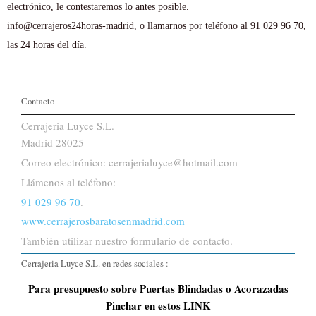
electrónico, le contestaremos lo antes posible.
info@cerrajeros24horas-madrid, o llamarnos por teléfono al 91 029 96 70,
las 24 horas del día.
Contacto
Cerrajeria Luyce S.L.
Madrid 28025
Correo electrónico: cerrajerialuyce@hotmail.com
Llámenos al teléfono:
91 029 96 70
.
www.cerrajerosbaratosenmadrid.com
También utilizar nuestro formulario de contacto.
Cerrajeria Luyce S.L. en redes sociales :
Para presupuesto sobre Puertas Blindadas o Acorazadas
Pinchar en estos LINK