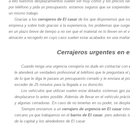
a ello nuestros desplazamientos suelen ser muy cortos y los precios 
por teléfono y pida un presupuesto. estamos seguros que se sorprenderá
un mismo trabajo.
Gracias a los
cerrajeros de El casar
de los que disponemos que son
empresa y sobre todo gracias a la experiencia, los problemas que surg
en un plazo breve de tiempo a no ser que el material no lo lleven en el 
almacén a recogerlo en cuyo caso suelen estar acabados en una mañan
Cerrajeros urgentes en e
Cuando tenga una urgencia cerrajería no dude en contactar con
le atenderá un verdadero profesional al teléfono que le preguntara el
de lo que le diga le pasara un presupuesto cerrado y le enviara al pr
exceder de 25 minutos para la llegada a su domicilio.
Los vehículos que utilizan suelen estar dotados sistemas gps para
desplazarse lo antes posible. Además de llevar en el vehículo prác
y algunas cerraduras. En caso de no tenerlas en su poder, se despl
Siempre enviamos a un
cerrajero de urgencia en El casar
inte
cercano ya que trabajamos en el
barrio de El casar
, pero además t
de la capital y los alrededores de El casar.