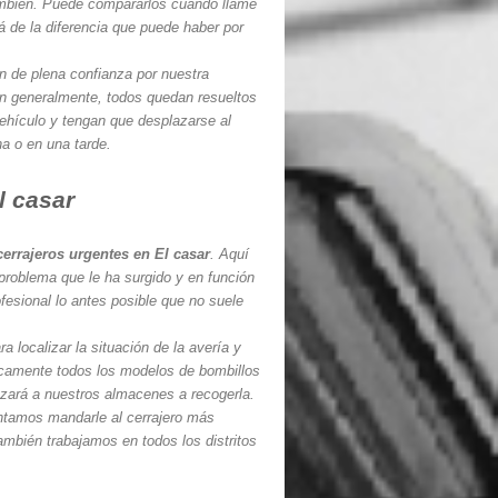
también. Puede compararlos cuando llamé
 de la diferencia que puede haber por
 de plena confianza por nuestra
en generalmente, todos quedan resueltos
vehículo y tengan que desplazarse al
a o en una tarde.
l casar
cerrajeros urgentes en El casar
. Aquí
 problema que le ha surgido y en función
ofesional lo antes posible que no suele
 localizar la situación de la avería y
ticamente todos los modelos de bombillos
azará a nuestros almacenes a recogerla.
ntamos mandarle al cerrajero más
ambién trabajamos en todos los distritos