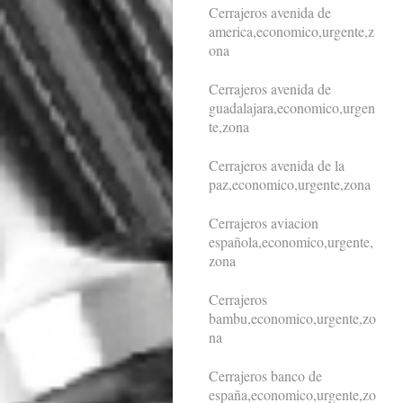
Cerrajeros avenida de
america,economico,urgente,z
ona
Cerrajeros avenida de
guadalajara,economico,urgen
te,zona
Cerrajeros avenida de la
paz,economico,urgente,zona
Cerrajeros aviacion
española,economico,urgente,
zona
Cerrajeros
bambu,economico,urgente,zo
na
Cerrajeros banco de
españa,economico,urgente,zo