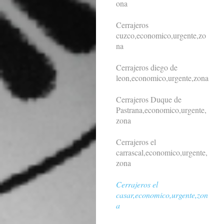
ona
Cerrajeros
cuzco,economico,urgente,zo
na
Cerrajeros diego de
leon,economico,urgente,zona
Cerrajeros Duque de
Pastrana,economico,urgente,
zona
Cerrajeros el
carrascal,economico,urgente,
zona
Cerrajeros el
casar,economico,urgente,zon
a