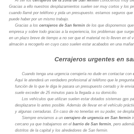
Al ser los
cerrajeros de la zona de San fermin
conocemos muy bien 
Gracias a ello nuestros desplazamientos suelen ser muy cortos y los p
cuando llamé por teléfono y pida un presupuesto. estamos seguros que 
puede haber por un mismo trabajo.
Gracias a los
cerrajeros de San fermin
de los que disponemos que 
empresa y sobre todo gracias a la experiencia, los problemas que surg
en un plazo breve de tiempo a no ser que el material no lo lleven en el 
almacén a recogerlo en cuyo caso suelen estar acabados en una mañan
Cerrajeros urgentes en sa
Cuando tenga una urgencia cerrajería no dude en contactar con
Aquí le atenderá un verdadero profesional al teléfono que le pregunt
función de lo que le diga le pasara un presupuesto cerrado y le envia
suele exceder de 25 minutos para la llegada a su domicilio.
Los vehículos que utilizan suelen estar dotados sistemas gps para
desplazarse lo antes posible. Además de llevar en el vehículo prác
y algunas cerraduras. En caso de no tenerlas en su poder, se despl
Siempre enviamos a un
cerrajero de urgencia en San fermin
i
cercano ya que trabajamos en el
barrio de San fermin
, pero ademá
distritos de la capital y los alrededores de San fermin.