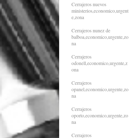
Cerrajeros nuevos
ministerios,economico,urgent
e,zona
Cerrajeros nunez de
balboa,economico,urgente,zo
na
Cerrajeros
odonell,economico,urgente,z
ona
Cerrajeros
opanel,economico,urgente,zo
na
Cerrajeros
oporto,economico,urgente,zo
na
Cerrajeros