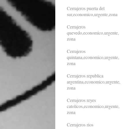
Cerrajeros puerta del
sur,economico,urgente,zona
Cerrajeros
quevedo,economico,urgente,
zona
Cerrajeros
quintana,economico,urgente,
zona
Cerrajeros republica
argentina,economico,urgente,
zona
Cerrajeros reyes
catolicos,economico,urgente,
zona
Cerrajeros rios