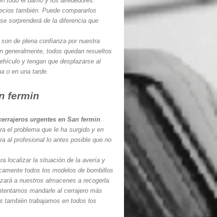
todo el barrio y los alrededores.
recios también. Puede compararlos
se sorprenderá de la diferencia que
son de plena confianza por nuestra
en generalmente, todos quedan resueltos
vehículo y tengan que desplazarse al
a o en una tarde.
n fermin
cerrajeros urgentes en San fermin
.
ara el problema que le ha surgido y en
ra al profesional lo antes posible que no
 localizar la situación de la avería y
ticamente todos los modelos de bombillos
azará a nuestros almacenes a recogerla.
ntentamos mandarle al cerrajero más
s también trabajamos en todos los