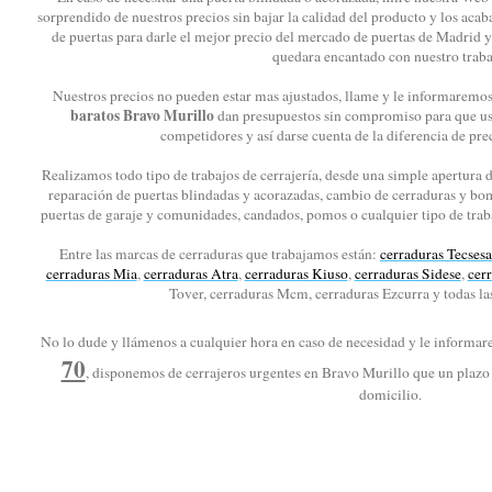
sorprendido de nuestros precios sin bajar la calidad del producto y los aca
de puertas para darle el mejor precio del mercado de puertas de Madrid y
quedara encantado con nuestro traba
Nuestros precios no pueden estar mas ajustados, llame y le informaremos 
baratos Bravo Murillo
dan presupuestos sin compromiso para que us
competidores y así darse cuenta de la diferencia de pre
Realizamos todo tipo de trabajos de cerrajería, desde una simple apertura d
reparación de puertas blindadas y acorazadas, cambio de cerraduras y bom
puertas de garaje y comunidades, candados, pomos o cualquier tipo de traba
Entre las marcas de cerraduras que trabajamos están:
cerraduras Tecses
cerraduras Mia
,
cerraduras Atra
,
cerraduras Kiuso
,
cerraduras Sidese
,
cerr
Tover, cerraduras Mcm, cerraduras Ezcurra y todas la
No lo dude y llámenos a cualquier hora en caso de necesidad y le informa
70
, disponemos de cerrajeros urgentes en Bravo Murillo que un plazo
domicilio.