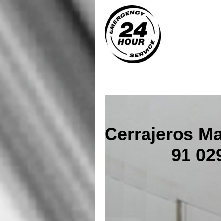
Cerrajeros Ma
91 029