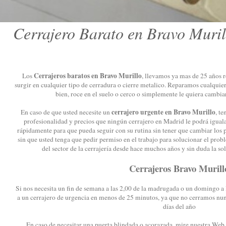
Cerrajero Barato en Bravo Muril
Cerrajeros baratos en Bravo Murillo
Los
, llevamos ya mas de 25 años 
surgir en cualquier tipo de cerradura o cierre metalico. Reparamos cualquie
bien, roce en el suelo o cerco o simplemente le quiera cambia
cerrajero urgente en Bravo Murillo
En caso de que usted necesite un
, te
profesionalidad y precios que ningún cerrajero en Madrid le podrá iguala
rápidamente para que pueda seguir con su rutina sin tener que cambiar los 
sin que usted tenga que pedir permiso en el trabajo para solucionar el prob
del sector de la cerrajería desde hace muchos años y sin duda la so
Cerrajeros Bravo Murill
Si nos necesita un fin de semana a las 2,00 de la madrugada o un domingo a 
a un cerrajero de urgencia en menos de 25 minutos, ya que no cerramos nunc
días del año
En caso de necesitar una puerta blindada o acorazada, mire nuestra Web