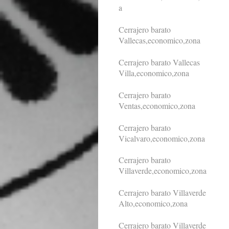
a
Cerrajero barato
Vallecas,economico,zona
Cerrajero barato Vallecas
Villa,economico,zona
Cerrajero barato
Ventas,economico,zona
Cerrajero barato
Vicalvaro,economico,zona
Cerrajero barato
Villaverde,economico,zona
Cerrajero barato Villaverde
Alto,economico,zona
Cerrajero barato Villaverde