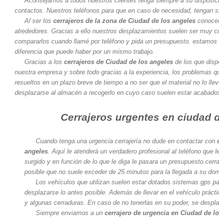
Aconsejamos a todos nuestros clientes tenga siempre a su disposici
contactos. Nuestros teléfonos para que en caso de necesidad, tengan s
Al ser los
cerrajeros de la zona de Ciudad de los angeles
conocem
alrededores. Gracias a ello nuestros desplazamientos suelen ser muy c
compararlos cuando llamé por teléfono y pida un presupuesto. estamos 
diferencia que puede haber por un mismo trabajo.
Gracias a los
cerrajeros de Ciudad de los angeles
de los que disp
nuestra empresa y sobre todo gracias a la experiencia, los problemas 
resueltos en un plazo breve de tiempo a no ser que el material no lo lle
desplazarse al almacén a recogerlo en cuyo caso suelen estar acabado
Cerrajeros urgentes en ciudad 
Cuando tenga una urgencia cerrajería no dude en contactar con
angeles
. Aquí le atenderá un verdadero profesional al teléfono que 
surgido y en función de lo que le diga le pasara un presupuesto cerra
posible que no suele exceder de 25 minutos para la llegada a su domi
Los vehículos que utilizan suelen estar dotados sistemas gps para
desplazarse lo antes posible. Además de llevar en el vehículo prác
y algunas cerraduras. En caso de no tenerlas en su poder, se despl
Siempre enviamos a un
cerrajero de urgencia en Ciudad de l