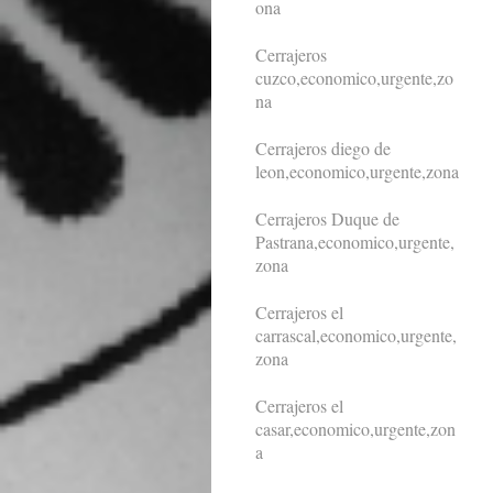
ona
Cerrajeros
cuzco,economico,urgente,zo
na
Cerrajeros diego de
leon,economico,urgente,zona
Cerrajeros Duque de
Pastrana,economico,urgente,
zona
Cerrajeros el
carrascal,economico,urgente,
zona
Cerrajeros el
casar,economico,urgente,zon
a