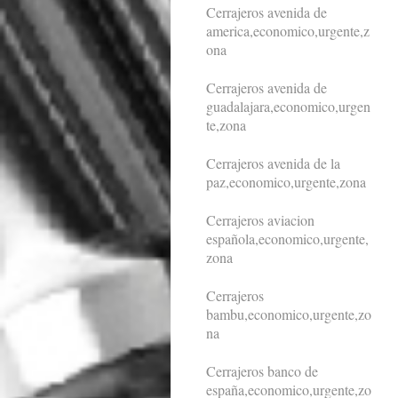
Cerrajeros avenida de
america,economico,urgente,z
ona
Cerrajeros avenida de
guadalajara,economico,urgen
te,zona
Cerrajeros avenida de la
paz,economico,urgente,zona
Cerrajeros aviacion
española,economico,urgente,
zona
Cerrajeros
bambu,economico,urgente,zo
na
Cerrajeros banco de
españa,economico,urgente,zo