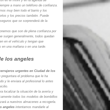
ón en el móvil y en la agenda de
iempre a mano un teléfono de confianza.
os muy bien todo el barrio y los
ortos y los precios también. Puede
seguros que se sorprenderá de la
onemos que son de plena confianza por
que surgen generalmente, todos quedan
ven en el vehículo y tengan que
s en una mañana o en una tarde.
de los angeles
cerrajeros urgentes en Ciudad de los
le preguntara el problema que le ha
do y le enviara al profesional lo antes
cilio.
 localizar la situación de la avería y
ticamente todos los modelos de bombillos
azará a nuestros almacenes a recogerla.
os angeles
intentamos mandarle al