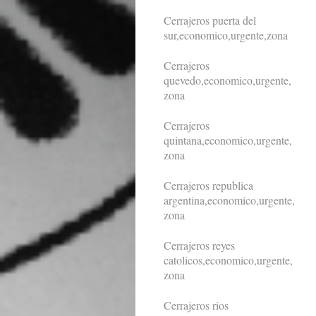
Cerrajeros puerta del
sur,economico,urgente,zona
Cerrajeros
quevedo,economico,urgente,
zona
Cerrajeros
quintana,economico,urgente,
zona
Cerrajeros republica
argentina,economico,urgente,
zona
Cerrajeros reyes
catolicos,economico,urgente,
zona
Cerrajeros rios