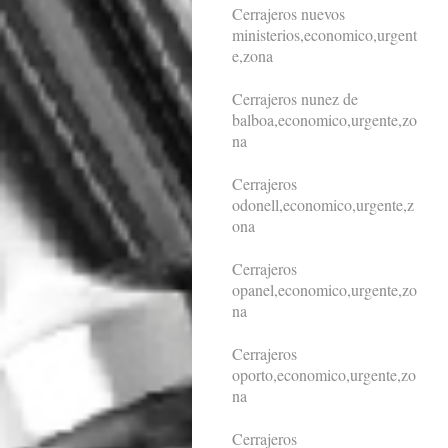
Cerrajeros nuevos
ministerios,economico,urgent
e,zona
Cerrajeros nunez de
balboa,economico,urgente,zo
na
Cerrajeros
odonell,economico,urgente,z
ona
Cerrajeros
opanel,economico,urgente,zo
na
Cerrajeros
oporto,economico,urgente,zo
na
Cerrajeros