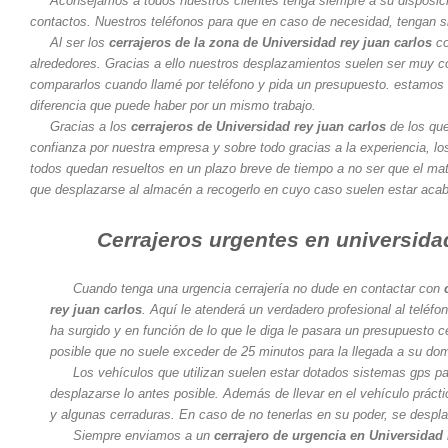
Aconsejamos a todos nuestros clientes tenga siempre a su disposici
contactos. Nuestros teléfonos para que en caso de necesidad, tengan s
Al ser los
cerrajeros de la zona de Universidad rey juan carlos
co
alrededores. Gracias a ello nuestros desplazamientos suelen ser muy c
compararlos cuando llamé por teléfono y pida un presupuesto. estamos 
diferencia que puede haber por un mismo trabajo.
Gracias a los
cerrajeros de Universidad rey juan carlos
de los qu
confianza por nuestra empresa y sobre todo gracias a la experiencia, 
todos quedan resueltos en un plazo breve de tiempo a no ser que el mate
que desplazarse al almacén a recogerlo en cuyo caso suelen estar aca
Cerrajeros urgentes en universidad
Cuando tenga una urgencia cerrajería no dude en contactar con
rey juan carlos
. Aquí le atenderá un verdadero profesional al teléfo
ha surgido y en función de lo que le diga le pasara un presupuesto ce
posible que no suele exceder de 25 minutos para la llegada a su domi
Los vehículos que utilizan suelen estar dotados sistemas gps para
desplazarse lo antes posible. Además de llevar en el vehículo prác
y algunas cerraduras. En caso de no tenerlas en su poder, se despl
Siempre enviamos a un
cerrajero de urgencia en Universidad 