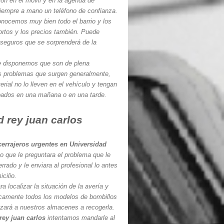
ón en el móvil y en la agenda de
iempre a mano un teléfono de confianza.
nocemos muy bien todo el barrio y los
ortos y los precios también. Puede
seguros que se sorprenderá de la
e disponemos que son de plena
los problemas que surgen generalmente,
rial no lo lleven en el vehículo y tengan
bados en una mañana o en una tarde.
 rey juan carlos
cerrajeros urgentes en Universidad
no que le preguntara el problema que le
rrado y le enviara al profesional lo antes
cilio.
 localizar la situación de la avería y
ticamente todos los modelos de bombillos
azará a nuestros almacenes a recogerla.
rey juan carlos
intentamos mandarle al