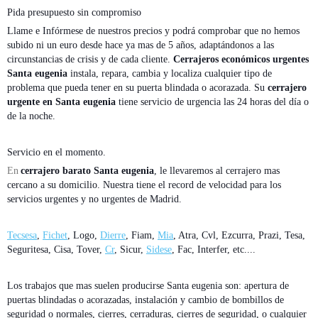
Pida presupuesto sin compromiso
Llame e Infórmese de nuestros precios y podrá comprobar que no hemos
subido ni un euro desde hace ya mas de 5 años, adaptándonos a las
circunstancias de crisis y de cada cliente.
Cerrajeros económicos urgentes
Santa eugenia
instala, repara, cambia y localiza cualquier tipo de
problema que pueda tener en su puerta blindada o acorazada. Su
cerrajero
urgente en Santa eugenia
tiene servicio de urgencia las 24 horas del día o
de la noche.
Servicio en el momento.
En
cerrajero barato Santa eugenia
, le llevaremos al cerrajero mas
cercano a su domicilio. Nuestra tiene el record de velocidad para los
servicios urgentes y no urgentes de Madrid.
Tecsesa
,
Fichet
, Logo,
Dierre
, Fiam,
Mia
, Atra, Cvl, Ezcurra, Prazi, Tesa,
Seguritesa, Cisa, Tover,
Cr
, Sicur,
Sidese
, Fac, Interfer, etc....
Los trabajos que mas suelen producirse Santa eugenia son: apertura de
puertas blindadas o acorazadas, instalación y cambio de bombillos de
seguridad o normales, cierres, cerraduras, cierres de seguridad, o cualquier