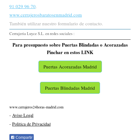
91 029 96 70
.
www.cerrajerosbaratosenmadrid.com
También utilizar nuestro formulario de contacto.
Cerrajeria Luyce S.L. en redes sociales :
Para presupuesto sobre Puertas Blindadas o Acorazadas
Pinchar en estos LINK
Puertas Acorazadas Madrid
Puertas Blindadas Madrid
www.cerrajeros24horas-madrid.com
-
Aviso Legal
-
Politica de Privacida
d
Compartir