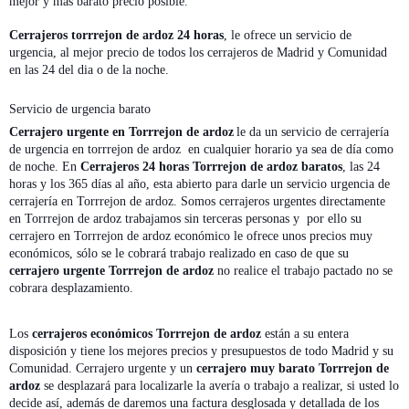
mejor y mas barato precio posible.
Cerrajeros torrrejon de ardoz 24 horas
, le ofrece un servicio de
urgencia, al mejor precio de todos los cerrajeros de Madrid y Comunidad
en las 24 del dia o de la noche.
Servicio de urgencia barato
Cerrajero urgente en Torrrejon de ardoz
le da un servicio de cerrajería
de urgencia en torrrejon de ardoz en cualquier horario ya sea de día como
de noche. En
Cerrajeros 24 horas Torrrejon de ardoz baratos
, las 24
horas y los 365 días al año, esta abierto para darle un servicio urgencia de
cerrajería en Torrrejon de ardoz. Somos cerrajeros urgentes directamente
en Torrrejon de ardoz trabajamos sin terceras personas y por ello su
cerrajero en Torrrejon de ardoz económico le ofrece unos precios muy
económicos, sólo se le cobrará trabajo realizado en caso de que su
cerrajero urgente Torrrejon de ardoz
no realice el trabajo pactado no se
cobrara desplazamiento.
Los
cerrajeros económicos Torrrejon de ardoz
están a su entera
disposición y tiene los mejores precios y presupuestos de todo Madrid y su
Comunidad. Cerrajero urgente y un
cerrajero muy barato Torrrejon de
ardoz
se desplazará para localizarle la avería o trabajo a realizar, si usted lo
decide así, además de daremos una factura desglosada y detallada de los