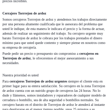
precios increíbles.
Cerrajero Torrrejon de ardoz
Somos cerrajeros Torrrejon de ardoz y atendemos los trabajos directamente
por una persona altamente cualificada que le asesorara del problema que
usted le indique, de esta manera le indicara el precio y la forma de actuar,
además de realizar un seguimiento del trabajo. Su cerrajero urgente muy
barato Torrrejon de ardoz le cobrara por los trabajos prestados el dinero
mínimo para que usted quede contento y siempre piense en nosotros como
su empresa de cerrajería.
Puede pedir un precio o presupuesto sin compromiso a
cerrajeros en
Torrrejon de ardoz
, le ofreceremos el mejor asesoramiento a sus
necesidades.
Nuestra prioridad es usted
Para
cerrajeros Torrrejon de ardoz urgentes
siempre el cliente esta en
primer lugar para su entera satisfacción. Su cerrajero en la zona Torrrejon
de ardoz cuenta con un nutrido grupo de cerrajeros las 24 horas. No lo
dude y llámenos, somos instaladores y reparadores de cualquier modelo de
cerradura o bombillo, sea de alta seguridad o bombillos normales. Su
cerrajero barato en el distrito de Torrrejon de ardoz le atenderá al instante
para desplazarse en el menor tiempo posible, unos 25 minutos a su