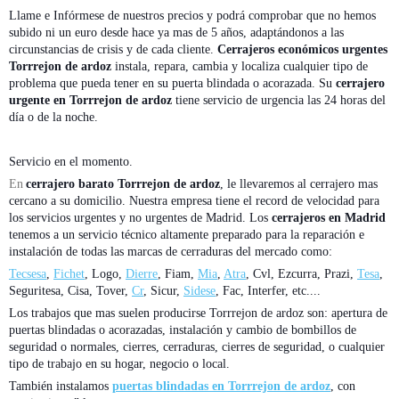
Llame e Infórmese de nuestros precios y podrá comprobar que no hemos
subido ni un euro desde hace ya mas de 5 años, adaptándonos a las
circunstancias de crisis y de cada cliente.
Cerrajeros económicos urgentes
Torrrejon de ardoz
instala, repara, cambia y localiza cualquier tipo de
problema que pueda tener en su puerta blindada o acorazada. Su
cerrajero
urgente en Torrrejon de ardoz
tiene servicio de urgencia las 24 horas del
día o de la noche.
Servicio en el momento.
En
cerrajero barato Torrrejon de ardoz
, le llevaremos al cerrajero mas
cercano a su domicilio. Nuestra empresa tiene el record de velocidad para
los servicios urgentes y no urgentes de Madrid. Los
cerrajeros en Madrid
tenemos a un servicio técnico altamente preparado para la reparación e
instalación de todas las marcas de cerraduras del mercado como:
Tecsesa
,
Fichet
, Logo,
Dierre
, Fiam,
Mia
,
Atra
, Cvl, Ezcurra, Prazi,
Tesa
,
Seguritesa, Cisa, Tover,
Cr
, Sicur,
Sidese
, Fac, Interfer, etc....
Los trabajos que mas suelen producirse Torrrejon de ardoz son: apertura de
puertas blindadas o acorazadas, instalación y cambio de bombillos de
seguridad o normales, cierres, cerraduras, cierres de seguridad, o cualquier
tipo de trabajo en su hogar, negocio o local.
También instalamos
puertas blindadas en Torrrejon de ardoz
, con