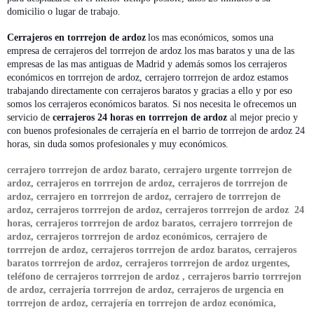
domicilio o lugar de trabajo.
Cerrajeros en torrrejon de ardoz
los mas económicos, somos una
empresa de cerrajeros del torrrejon de ardoz los mas baratos y una de las
empresas de las mas antiguas de Madrid y además somos los cerrajeros
económicos en torrrejon de ardoz, cerrajero torrrejon de ardoz estamos
trabajando directamente con cerrajeros baratos y gracias a ello y por eso
somos los cerrajeros económicos baratos. Si nos necesita le ofrecemos un
servicio de
cerrajeros 24 horas en torrrejon de ardoz
al mejor precio y
con buenos profesionales de cerrajería en el barrio de torrrejon de ardoz 24
horas, sin duda somos profesionales y muy económicos.
cerrajero torrrejon de ardoz barato, cerrajero urgente torrrejon de
ardoz, cerrajeros en torrrejon de ardoz, cerrajeros de torrrejon de
ardoz, cerrajero en torrrejon de ardoz, cerrajero de torrrejon de
ardoz
, cerrajeros torrrejon de ardoz, cerrajeros torrrejon de ardoz 24
horas, cerrajeros torrrejon de ardoz baratos, cerrajero torrrejon de
ardoz, cerrajeros torrrejon de ardoz económicos, cerrajero de
torrrejon de ardoz, cerrajeros torrrejon de ardoz baratos, cerrajeros
baratos torrrejon de ardoz, cerrajeros torrrejon de ardoz urgentes,
teléfono de cerrajeros torrrejon de ardoz , cerrajeros barrio torrrejon
de ardoz, cerrajería torrrejon de ardoz, cerrajeros de urgencia en
torrrejon de ardoz, cerrajería en torrrejon de ardoz económica,